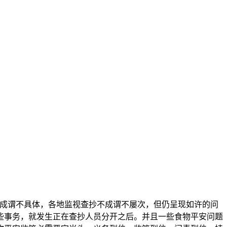
成谓不具体，各地监视查抄不成谓不屡次，但仍呈现如许的问
些事务，就发生正在查抄人员分开之后。并且一些食物平安问题