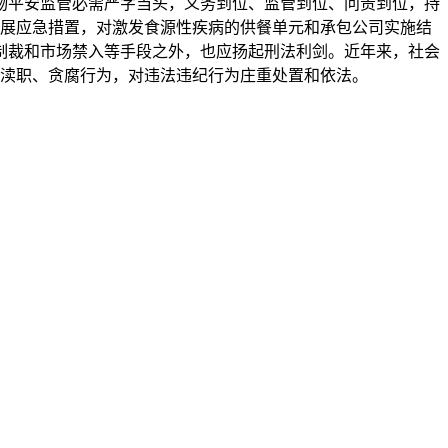
物平安监管必需严字当头，义务到位、监管到位、问责到位，持
展应急措置，对激发食源性疾病的供餐单元和承包公司实施结
制裁和市场禁入等手段之外，也应扬起刑法利剑。近年来，社会
渎职、贪腐行为，对违法违纪行为庄重处置和依法。