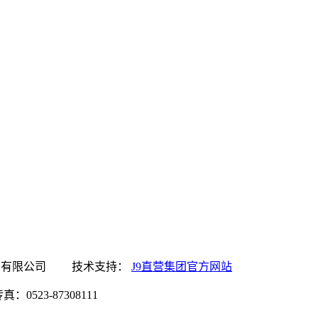
集团官方网站食品有限公司 技术支持：
J9直营集团官方网站
0523-87308111