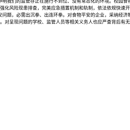
申明我们的监管存正在施行不到位、没有常态化的环境。校园食
强化风险现患排查，完美应急措置机制和轨制，依法依规快速开
安问题，必需出沉拳、出连环拳。对食物平安的企业，采纳经济
。对呈现问题的学校、监管人员等相关义务人也应严查背后有无