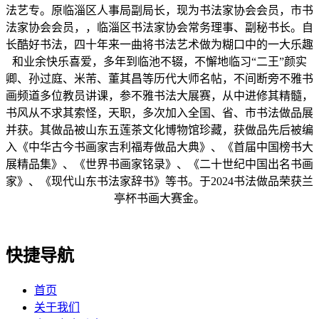
法艺专。原临淄区人事局副局长，现为书法家协会会员，市书
法家协会会员，，临淄区书法家协会常务理事、副秘书长。自
长酷好书法，四十年来一曲将书法艺术做为糊口中的一大乐趣
和业余快乐喜爱，多年到临池不辍，不懈地临习“二王”颜实
卿、孙过庭、米芾、董其昌等历代大师名帖，不间断旁不雅书
画频道多位教员讲课，参不雅书法大展赛，从中进修其精髓，
书风从不求其索怪，天职，多次加入全国、省、市书法做品展
并获。其做品被山东五莲茶文化博物馆珍藏，获做品先后被编
入《中华古今书画家吉利福寿做品大典》、《首届中国榜书大
展精品集》、《世界书画家铭录》、《二十世纪中国出名书画
家》、《现代山东书法家辞书》等书。于2024书法做品荣获兰
亭杯书画大赛金。
快捷导航
首页
关于我们