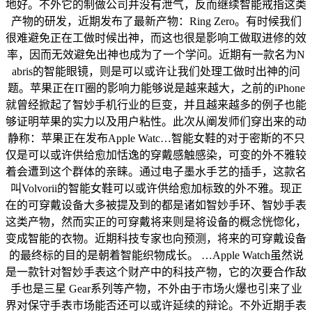
地好。不外它的制做公司并没有泄气，反而继续智能戒指这类
产物的研发，近期发布了最新产物：Ring Zero。有时候我们
很难避免正在工做时候出神，而这也很是影响工做取进修的效
率，因而无效避免出神也成为了一个学问。近期有一款名为N
abris的智能眼镜，则是可以或许让我们处理工做时出神的问
题。苹果正在IT圈的影响力能够说是越来越大，之前的iPhone
就曾经掀起了智妙手机行业的巨变，并且越来越多的例子也能
够证明苹果的实力以及用户粘性。此次从阐发师们穿出来的动
静称：苹果正在发布Apple Watc…智能女鞋的对于密斯的不只
仅是可以或许供给愈加恬逸的穿戴感触感染，可变的外不雅较
着会遭到这个群体的亲睐。通过电子墨水手艺的插手，这款名
叫Volvorii的智能女鞋可以或许供给愈加标致的外不雅。现正
在的可穿戴设备大多被提及到的都是诸如智妙手环、智妙手表
这类产物，然而实正的可穿戴将来则是将设备的概念恍惚化，
变成智能的衣物。近期科技专家也向预测，将来的可穿戴设备
的最终标的目的是朝着智能织物成长。 …Apple Watch虽然说
是一款针对智妙手表这个财产中的科技产物，它的次要合作敌
手也是三星 Gear系列等产物，不外由于市场火爆也引来了业
界对保守手表市场能否还可以或许延续的辩论。不外近期手表