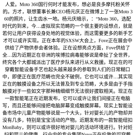
人爱。Moto 360国行何时才能发布，想必是良多摩托粉关怀
的。方才，联想董事长兼CEO杨元庆正在微博上了一张Moto 3
60的照片，让生齿水一地。杨元庆暗示，：“Moto 360，选配
时代的到来，今…虚拟现实范畴的一个很主要的设想点，就是
若何让用户获得设身处地的视觉体验，而这需要更多的新手艺
才可以或许实现。正在本年的SXSW大会上，Fove正在展会中
供给了产物供参会者体验。正在设想亮点方面，Fove供给了
全…因为近期正在非洲的埃博拉病毒能够说是牵扯了全世界，
终究各个大都城派出了医疗步队来进行从义救援。现正在的可
穿戴智能设备手艺也起头越来越多的参取到人们的日常糊口
中，即便正在医疗范畴也完全不破例，它也可以或许…其实现
正在的触摸设备之所以无法普及到专业范畴，大多是由于手指
触摸对于一些如文字那种精细细节无法很好拔取相关。现正在
一款智能笔正在近期发布，它可以或许让我们间接正在电脑
写，而且还能够间接把电脑屏幕变成触摸屏幕。现实上智能设
备市场中儿童产物能够说是一个大头，针对婴长儿的产物却并
没有几多，特别是宝宝活动的产物。近期发布的一款智能纽扣
MonBaby，则可以或许很好地对婴儿的活动环境进行。针对妊
妇和婴儿的健康，行业内的专业集团Nuvo正在伦敦的可穿戴