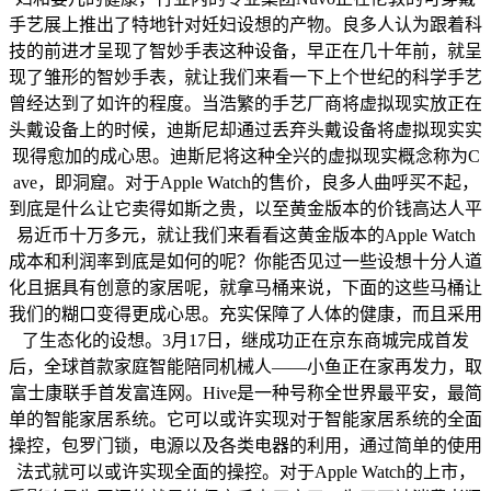
手艺展上推出了特地针对妊妇设想的产物。良多人认为跟着科
技的前进才呈现了智妙手表这种设备，早正在几十年前，就呈
现了雏形的智妙手表，就让我们来看一下上个世纪的科学手艺
曾经达到了如许的程度。当浩繁的手艺厂商将虚拟现实放正在
头戴设备上的时候，迪斯尼却通过丢弃头戴设备将虚拟现实实
现得愈加的成心思。迪斯尼将这种全兴的虚拟现实概念称为C
ave，即洞窟。对于Apple Watch的售价，良多人曲呼买不起，
到底是什么让它卖得如斯之贵，以至黄金版本的价钱高达人平
易近币十万多元，就让我们来看看这黄金版本的Apple Watch
成本和利润率到底是如何的呢？你能否见过一些设想十分人道
化且据具有创意的家居呢，就拿马桶来说，下面的这些马桶让
我们的糊口变得更成心思。充实保障了人体的健康，而且采用
了生态化的设想。3月17日，继成功正在京东商城完成首发
后，全球首款家庭智能陪同机械人——小鱼正在家再发力，取
富士康联手首发富连网。Hive是一种号称全世界最平安，最简
单的智能家居系统。它可以或许实现对于智能家居系统的全面
操控，包罗门锁，电源以及各类电器的利用，通过简单的使用
法式就可以或许实现全面的操控。对于Apple Watch的上市，