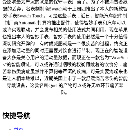
受影响最为严沉的就是的保守手表厂商了。为了不被消费者狠
狠的丢弃，名表制制商Swatch就于上周四推出了本人的新款智
妙手表Swatch Touch，可是这些手表…近日，智能汽车配件制
制厂商Automatic打算将推出配件，使得智妙手表和汽车可以
或许实现联动，并会发布相关的使用法式共同利用。现在苹果
也推出本人的智妙手表，智妙手表的使用必然是一个十分值得
深切研究开辟的…有时候减肥就是一个很疾苦的过程，终究正
在添加活动量的同时还需要对饮食进行节制。现正在的智能设
备大多是关心用户的活动量数据，而现正在一款名为“WearSen
s”的智能项链，可以或许通过咽喉的权衡佩戴着的饮食分…痛
苦悲伤类病症虽然并不算何等严沉的疾病，可是实要疼起来也
是让人相本地难以，近期美国上市了一款舒缓痛苦悲伤的智能
穿戴设备，这款名叫Quell的产物可以或许无效环节痛苦悲
伤。
快捷导航
首页