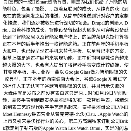
期发布的一款HiSmart智能背包，则是为我们供给了万能的功
能特色，包含了摄影、…跟着互联网的成长，从纯真的获取到
现在的数据阐发之后的推送，从简单的推送到针对客户的定制
化推送，我们逐步被收集进行深切的领会。Drupal的创始人 D
rie…跟着科技的成长，智能设备曾经起头逐步从可穿戴设备延
长到了智能家居以及智能家电产物上，的品牌莱伊克斯打算将
正在本年的后半年推出一款智能烤箱。正在前两年的手机平板
大和中，也已经呈现过手机来替代平板、以至替记本的方案，
根基上都是通过扩展坞来实现功能。正在近期可穿戴设备越来
越火爆的大下，也会有人提出了将智妙手表变成计较终端，使
其变成平板、手…业界一曲以 Google Glass做为智能眼镜的失
败典型，正在本年的西南偏南大会上，谷歌Google X 尝试室
的担任人正式认可了谷歌智能眼镜的失败，并且暗示失败的一
大缘由就是发布之前没有表白这只是原…时间3月19日早间动
静，豪侈手表制制商泰格豪雅即将发布一款智妙手表，将精深
的制表工艺取现代数字手艺连系起来。泰格豪雅母公司LVMH
Moet Hennessy钟表营业从管克劳德·比沃(Clau…Apple Watch的
上市又引来豪侈操行业的关心，第三方高端私家订制公司Brik
k就定制了钻石版的Apple Watch Lux Watch Omni，实是闪闪惹