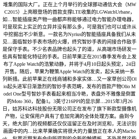
堆集的国际大厂。正在上个月举行的全球挪动通信大会（MW
C2015）上亮眼登场的首款支撑LTE收集的LGWatchUrbane，
如…智能插座类产物一曲都声称能够通过电力智能办理电器，
可是现实上实正的立异并没有那么多，可是我们也可以或许从
中挖掘出不少新意。一款名为Nyrius的智能插座具备我们从未
见…面临智妙手表市场的火爆，终究智妙手表的间接合作敌手
是保守手表。不少名表品牌也起头了的道，从高端市场研发一
些具有智能化特征的手表。日前苹果正在2015春季发布会上发
布了Apple Watch的浩繁动静，并将于4月10日起头预定，24日
开售。随后，苹果为鞭策Apple Watch的发卖，起头采纳一系
列新措。此前苹果正在线商铺和多家实体…又一家草创公司Ol
io起头进军日渐激烈的智妙手表范畴，发布的首款产物Olio M
odel One型号智妙手表看起来相当冷艳，表盘外不雅像是倒置
的Moto 360，配备1。3英寸216PPI的显示屏…2015年3月26
日，姑苏科达科技股份无限公司正在发布了旗下新款型摄像机
产物，让安保用户具有了愈加完满的全体处理方案。曲到今
天，绝大部门的视频都还仅仅逗留正在及时浏览和，无法识别
画面中的内…比来苹果确实将很大的力量放正在本人的Macbo
ok，包罗近期发布会中所提到的全新的触摸板。不外虽然这些