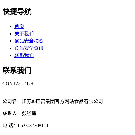
快捷导航
首页
关于我们
食品安全动态
食品安全资讯
联系我们
联系我们
CONTACT US
公司名：江苏J9直营集团官方网站食品有限公司
联系人：张经理
电 话：0523-87308111