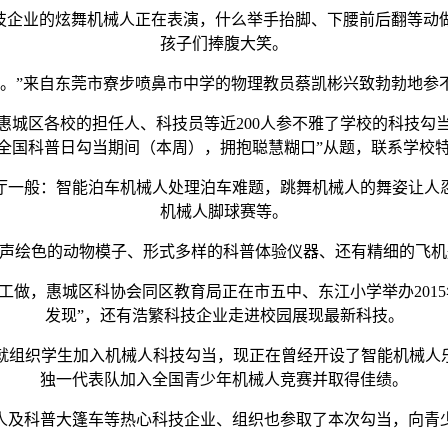
企业的炫舞机械人正在表演，什么举手抬脚、下腰前后翻等动
孩子们捧腹大笑。
”来自东莞市寮步喷鼻市中学的物理教员蔡凯彬兴致勃勃地参
区各校的担任人、科技员等近200人参不雅了学校的科技勾
在全国科普日勾当期间（本周），拥抱聪慧糊口”从题，联系学校
一般：智能泊车机械人处理泊车难题，跳舞机械人的舞姿让人忍
机械人脚球赛等。
声绘色的动物模子、形式多样的科普体验仪器、还有精细的飞机
，惠城区科协会同区教育局正在市五中、东江小学举办2015年
发现”，还有浩繁科技企业走进校园展现最新科技。
就组织学生加入机械人科技勾当，现正在曾经开设了智能机械人乐
独一代表队加入全国青少年机械人竞赛并取得佳绩。
科普大篷车等热心科技企业、组织也参取了本次勾当，向青少