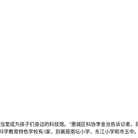
室成为孩子们身边的科技馆。”惠城区科协李金治告诉记者，目
科学教育特色学校有3家，别离是南坛小学、东江小学和市五中