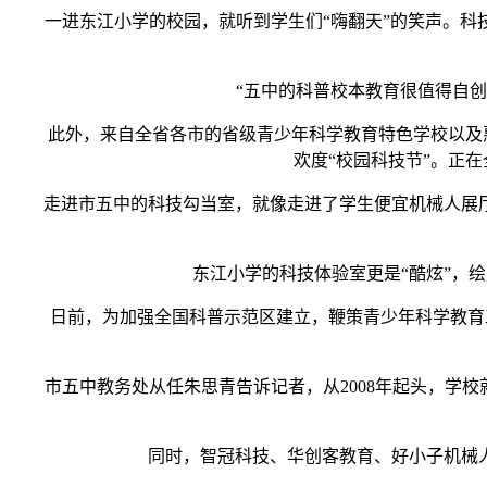
一进东江小学的校园，就听到学生们“嗨翻天”的笑声。科技
“五中的科普校本教育很值得自创。
此外，来自全省各市的省级青少年科学教育特色学校以及惠城
欢度“校园科技节”。正
走进市五中的科技勾当室，就像走进了学生便宜机械人展厅
东江小学的科技体验室更是“酷炫”，绘
日前，为加强全国科普示范区建立，鞭策青少年科学教育工做
市五中教务处从任朱思青告诉记者，从2008年起头，学校
同时，智冠科技、华创客教育、好小子机械人及