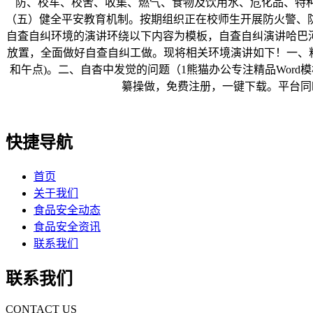
防、校车、校舍、收集、燃气、食物及饮用水、危化品、特
（五）健全平安教育机制。按期组织正在校师生开展防火警、
自査自纠环境的演讲环绕以下内容为模板，自査自纠演讲哈巴
放置，全面做好自查自纠工做。现将相关环境演讲如下！一、
和午点)。二、自杳中发觉的问题（1熊猫办公专注精品Word
纂操做，免费注册，一键下载。平台同时也
快捷导航
首页
关于我们
食品安全动态
食品安全资讯
联系我们
联系我们
CONTACT US