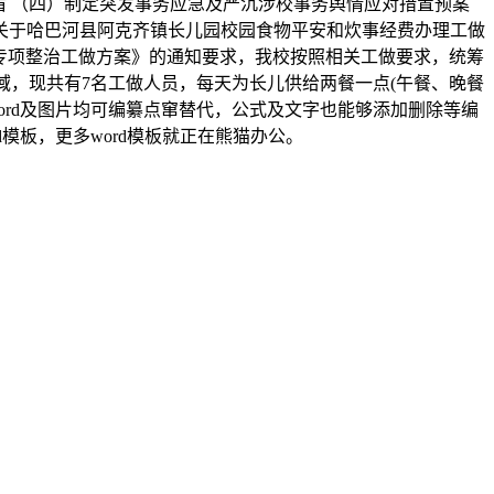
 （四）制定突发事务应急及严沉涉校事务舆情应对措置预案
关于哈巴河县阿克齐镇长儿园校园食物平安和炊事经费办理工做
专项整治工做方案》的通知要求，我校按照相关工做要求，统筹
，现共有7名工做人员，每天为长儿供给两餐一点(午餐、晚餐
word及图片均可编纂点窜替代，公式及文字也能够添加删除等编
d模板，更多word模板就正在熊猫办公。