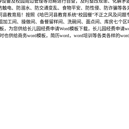
种设备及校园周边管理等范畴进行自查，及时整改现患、化解矛盾
防触电、防溺水、防交通变乱、食物平安、防性侵、防诈骗等各
河县教育局！按照《哈巴河县教育系统“校园餐”不正之风及问题
粗加工间、操做间、备餐留样间、洗碗间、面点间、库房七个区域
模板，为您供给长儿园经费申请Word模板下载，长儿园经费申请
供给商务word模板，简历word，word培训等各类各样的wor