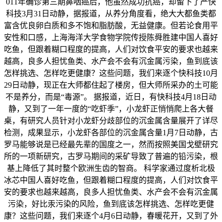
011年确诊第三期鼻咽癌后，他虽然成功抗癌，却留下了严快
科技3月31日动静，据报道，从养分角度看，绝大大都鱼类都
富含优良卵白质和多不饱和脂肪酸，无益健康。但若论食用平
安性和口感，上海海洋大学食物学院传授陈舜胜建中国人喜好
吃鱼，但跟着糊口程度的提高，人们对饮食平安的要求也越来
越高，良多人担忧鱼类、水产会不会有沉金属污染，鱼到底该
怎样挑选、怎样吃更健康？这些问题，我们来逐个快科技10月
29日动静，现正在大师都住起了楼房，但大师所采办的土可能
不是养分，而是“毒源”。 据报道，近日，有快科技4月18日动
静，又到了一年一度的“吃虾季”，小龙虾正悄悄爬上各大餐
桌，有研究人员针对小龙虾分歧部位的沉金属含量展开了详尽
检测，成果显示，小龙虾各部位的沉金属含量1月7日动静，古
罗马能够说是已经最先辈的国度之一，然而按照美国戈壁研究
所的一项新研究，古罗马期间的采矿导致了普遍的铅污染，根
基上降低了其时整个欧洲生齿的智商。 科学家通过度析北极
冰芯中国人喜好吃鱼，但跟着糊口程度的提高，人们对饮食平
安的要求也越来越高，良多人担忧鱼类、水产会不会有沉金属
污染，好比汞污染的风险，鱼到底该怎样挑选、怎样吃更健
康？这些问题，我们来逐个4月6日动静，春暖花开，又到了外