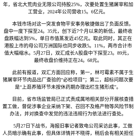
年，省北大荒肉业无限公司持股25%，次要处置生猪屠宰和加
工营业，2024年公司营收15。6亿元。
本钱市场对这一突发食物平安事务敏捷做出了负面反馈。
盘中一度下探至24。35元，创下近7个月以来的新低，最终收
盘跌幅达到5%，单日市值蒸发近45亿元。取此同时，其正在
港股上市的母公司万洲国际也同步收跌5。11%，两市合计市
值大幅缩水。5月27日，双汇成长A股盘中下探至23。89元，
最终收盘价维持正在24。68元。
此前有报道，双汇方面回应称，第一，林可霉素不属于生
猪屠宰环节肉品出厂查验的“必检项目”；第二，超标问题次要
是“上逛养殖环节未按休药期办理出栏生猪形成”。
目前，省市场监管局已正式责成属地相关部分开展核查措
置工做，督促涉事企业采纳下架、召回不及格产物等风险节制
办法，并对换查中发觉的违法违规行为依法进行查处。
5月27日下战书，海报旧事记者致电公司采访此事，工做
人员暗示确有此事，但具体详情并不晓得，稍后会有相关担任