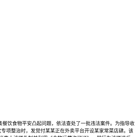
餐饮食物平安凸起问题，依法查处了一批违法案件。为指导收
餐饮专项整治时，发觉付某某正在外卖平台开设某家常菜店肆。该