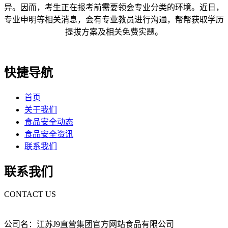
异。因而，考生正在报考前需要领会专业分类的环境。近日，
专业申明等相关消息，会有专业教员进行沟通，帮帮获取学历
提拔方案及相关免费实题。
快捷导航
首页
关于我们
食品安全动态
食品安全资讯
联系我们
联系我们
CONTACT US
公司名：江苏J9直营集团官方网站食品有限公司