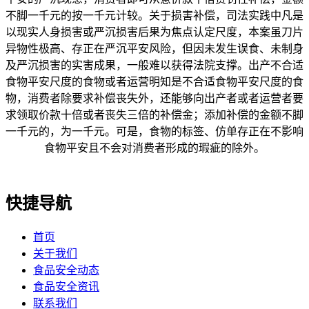
不脚一千元的按一千元计较。关于损害补偿，司法实践中凡是
以现实人身损害或严沉损害后果为焦点认定尺度，本案虽刀片
异物性极高、存正在严沉平安风险，但因未发生误食、未制身
及严沉损害的实害成果，一般难以获得法院支撑。出产不合适
食物平安尺度的食物或者运营明知是不合适食物平安尺度的食
物，消费者除要求补偿丧失外，还能够向出产者或者运营者要
求领取价款十倍或者丧失三倍的补偿金；添加补偿的金额不脚
一千元的，为一千元。可是，食物的标签、仿单存正在不影响
食物平安且不会对消费者形成的瑕疵的除外。
快捷导航
首页
关于我们
食品安全动态
食品安全资讯
联系我们