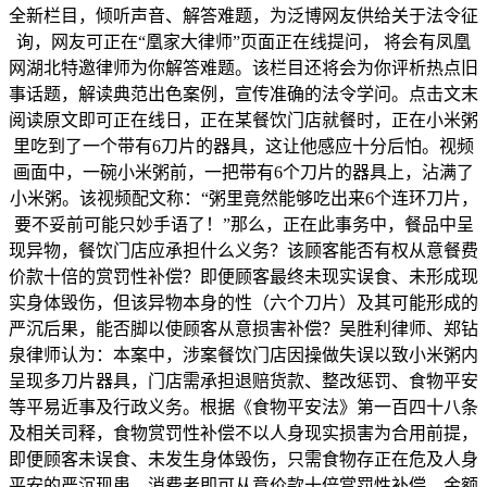
全新栏目，倾听声音、解答难题，为泛博网友供给关于法令征
询，网友可正在“凰家大律师”页面正在线提问， 将会有凤凰
网湖北特邀律师为你解答难题。该栏目还将会为你评析热点旧
事话题，解读典范出色案例，宣传准确的法令学问。点击文末
阅读原文即可正在线日，正在某餐饮门店就餐时，正在小米粥
里吃到了一个带有6刀片的器具，这让他感应十分后怕。视频
画面中，一碗小米粥前，一把带有6个刀片的器具上，沾满了
小米粥。该视频配文称：“粥里竟然能够吃出来6个连环刀片，
要不妥前可能只妙手语了！”那么，正在此事务中，餐品中呈
现异物，餐饮门店应承担什么义务？该顾客能否有权从意餐费
价款十倍的赏罚性补偿？即便顾客最终未现实误食、未形成现
实身体毁伤，但该异物本身的性（六个刀片）及其可能形成的
严沉后果，能否脚以使顾客从意损害补偿？吴胜利律师、郑钻
泉律师认为：本案中，涉案餐饮门店因操做失误以致小米粥内
呈现多刀片器具，门店需承担退赔货款、整改惩罚、食物平安
等平易近事及行政义务。根据《食物平安法》第一百四十八条
及相关司释，食物赏罚性补偿不以人身现实损害为合用前提，
即便顾客未误食、未发生身体毁伤，只需食物存正在危及人身
平安的严沉现患，消费者即可从意价款十倍赏罚性补偿，金额