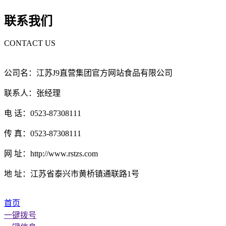
联系我们
CONTACT US
公司名：江苏J9直营集团官方网站食品有限公司
联系人：张经理
电 话：0523-87308111
传 真：0523-87308111
网 址：http://www.rstzs.com
地 址：江苏省泰兴市黄桥镇通联路1号
首页
一键拨号