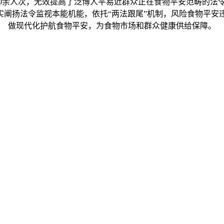
60余人次，无效提高了泛博人平易近群众正在食物平安范畴的
实阐扬法令监视本能机能，依托“两法跟尾”机制，风险食物平
做现代化护航食物平安，为食物市场和群众健康供给保障。