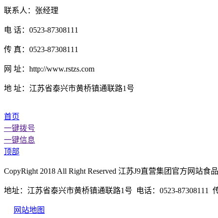
联系人：张经理
电 话：0523-87308111
传 真：0523-87308111
网 址：http://www.rstzs.com
地 址：江苏省泰兴市黄桥镇通联路1号
首页
一键拨号
一键信息
顶部
CopyRight 2018 All Right Reserved 江苏J9直营
地址：江苏省泰兴市黄桥镇通联路1号 电话：0523-87308111 传真：
网站地图