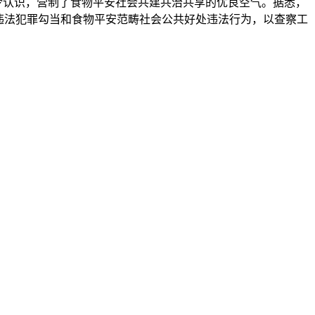
法令认识，营制了食物平安社会共建共治共享的优良空气。据悉，
安违法犯罪勾当和食物平安范畴社会公共好处违法行为，以查察工