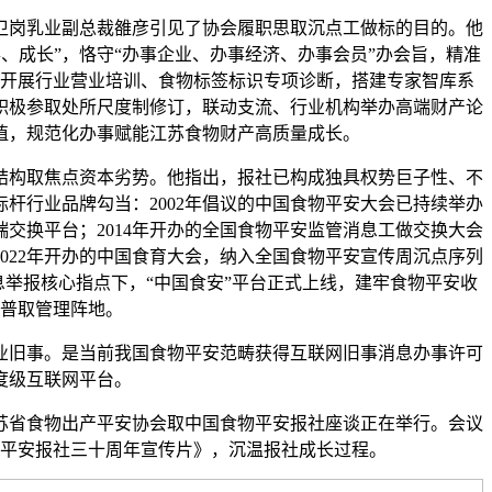
岗乳业副总裁雒彦引见了协会履职思取沉点工做标的目的。他
、成长”，恪守“办事企业、办事经济、办事会员”办会旨，精准
开展行业营业培训、食物标签标识专项诊断，搭建专家智库系
积极参取处所尺度制修订，联动支流、行业机构举办高端财产论
植，规范化办事赋能江苏食物财产高质量成长。
构取焦点资本劣势。他指出，报社已构成独具权势巨子性、不
杆行业品牌勾当：2002年倡议的中国食物平安大会已持续举办
交换平台；2014年开办的全国食物平安监管消息工做交换大会
022年开办的中国食育大会，纳入全国食物平安宣传周沉点序列
消息举报核心指点下，“中国食安”平台正式上线，建牢食物平安收
普取管理阵地。
旧事。是当前我国食物平安范畴获得互联网旧事消息办事许可
度级互联网平台。
省食物出产平安协会取中国食物平安报社座谈正在举行。会议
平安报社三十周年宣传片》，沉温报社成长过程。