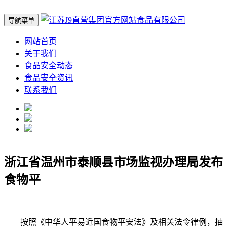
导航菜单
网站首页
关于我们
食品安全动态
食品安全资讯
联系我们
浙江省温州市泰顺县市场监视办理局发布
食物平
按照《中华人平易近国食物平安法》及相关法令律例，抽