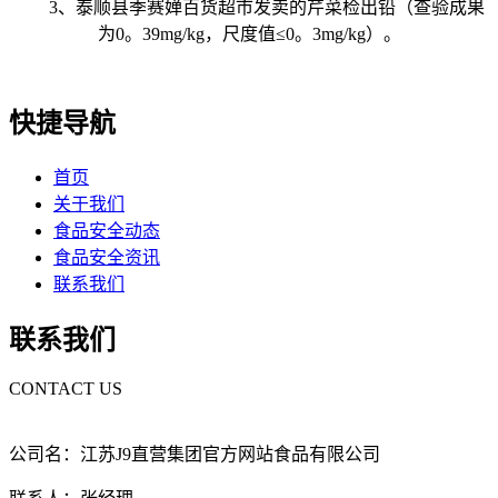
3、泰顺县季赛婵百货超市发卖的芹菜检出铅（查验成果
为0。39mg/kg，尺度值≤0。3mg/kg）。
快捷导航
首页
关于我们
食品安全动态
食品安全资讯
联系我们
联系我们
CONTACT US
公司名：江苏J9直营集团官方网站食品有限公司