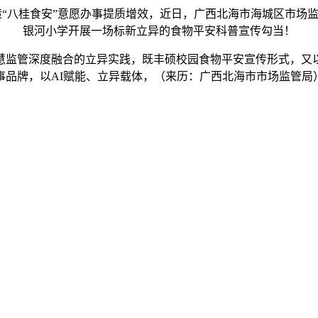
桂食安”意愿办事提质增效，近日，广西北海市海城区市场监管
银河小学开展一场标新立异的食物平安科普宣传勾当！
慧监管深度融合的立异实践，既丰硕校园食物平安宣传形式，又
事品牌，以AI赋能、立异载体，（来历：广西北海市市场监管局