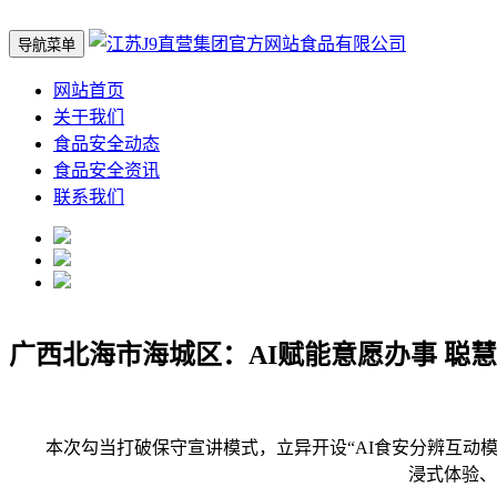
导航菜单
网站首页
关于我们
食品安全动态
食品安全资讯
联系我们
广西北海市海城区：AI赋能意愿办事 聪
本次勾当打破保守宣讲模式，立异开设“AI食安分辨互动模仿
浸式体验、