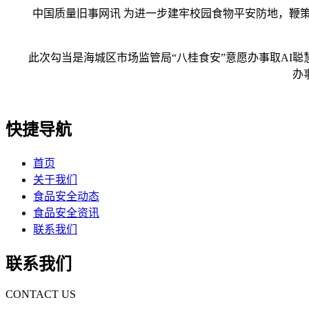
中国质量旧事网讯 为进一步建牢校园食物平安防地，鞭策“八
此次勾当是海城区市场监管局“八桂食安”意愿办事取AI聪
办
快捷导航
首页
关于我们
食品安全动态
食品安全资讯
联系我们
联系我们
CONTACT US