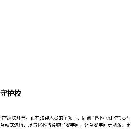
慧守护校
”趣味环节。正在法律人员的率领下，同窗们“小小AI监管员”
互动式进修、场景化科普食物平安学问，让食安学问更活泼、更