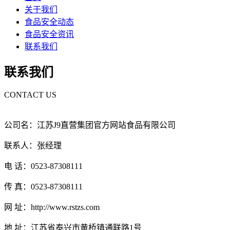
关于我们
食品安全动态
食品安全资讯
联系我们
联系我们
CONTACT US
公司名：江苏J9直营集团官方网站食品有限公司
联系人：张经理
电 话：0523-87308111
传 真：0523-87308111
网 址：http://www.rstzs.com
地 址：江苏省泰兴市黄桥镇通联路1号