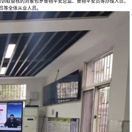
培训取查核的对象包罗食物平安总监、食物平安员等办理人员，
员等全体从业人员。