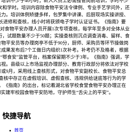
培训不少于40小时；新入人员工必需接管岗前培训，学时不少
次和学时。培训内容除食物平安法令律例、专业手艺学问外，还
能力。培训体例矫捷多样，包罗集中讲课、后厨现场实操讲授、
线长进修和查核，线小时将获颁电子学时认证证书。《指南》要
对食物平安办理人员开展1次专项查核，每学年至多对全体从业
行，试题数量不少于50题；实操查核则沉点调查消毒、留样、食
物平安员等办理岗亭不低于90分，厨师、采购员等环节操做岗
在成果发布后7个工做日内组织1次补考。补考仍不及格者，根据
“鄂食安”监管平台，档案保留期不少于3年。《指南》强调，学
监视。县级以上市场监视办理部分、教育行政部分将依法对学校
月或9月，采用线上查核形式，对食物平安副校长、食物平安总
查核中存正在虚假培训、虚假查核、违规供给谜底等行为的学
。《指南》的出台，标记着湖北省学校食堂食物平安办理正在
切实建牢校园食物平安防地，守护师生“舌尖上的平安”。
快捷导航
首页