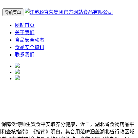
导航菜单
网站首页
关于我们
食品安全动态
食品安全资讯
联系我们
保障泛博师生饮食平安取养分健康，近日，湖北省食物药品平
训和查核指南》《指南》明白，其合用范畴涵盖湖北省行政区域