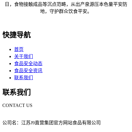
日，食物接触成品等沉点范畴，从出产泉源压本色量平安防
地，守护群众饮食平安。
快捷导航
首页
关于我们
食品安全动态
食品安全资讯
联系我们
联系我们
CONTACT US
公司名：江苏J9直营集团官方网站食品有限公司