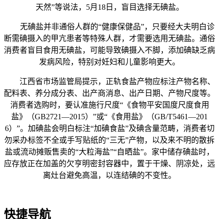
天然”等说法，5月18日，盲目选择无碘盐。
无碘盐并非通俗人群的“健康保健品”，只要经大夫明白诊
断需碘摄入的甲亢患者等特殊人群，才需要选用无碘盐。通俗
消费者盲目食用无碘盐，可能导致碘摄入不脚，添加碘缺乏病
发病风险，特别对妊妇和儿童影响更大。
江西省市场监管局提示，正轨食盐产物应标注产物名称、
配料表、养分成分表、出产商消息、出产日期、产物尺度等。
消费者选购时，要认准施行尺度“《食物平安国度尺度食用
盐》（GB2721—2015）”或“《食用盐》（GB/T5461—201
6）”。加碘盐会明白标注“加碘食盐”及碘含量范畴，消费者切
勿采办标签不全或手写贴纸的“三无”产物，以及来不明的散拆
盐或流动摊贩售卖的“大粒海盐”“自晒盐”。家中储存碘盐时，
应存放正在加盖的欠亨明密封容器中，置于干燥、阴凉处，远
离灶台避免高温，以连结碘的不变性。
快捷导航