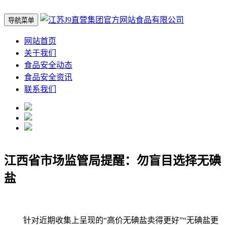
导航菜单
网站首页
关于我们
食品安全动态
食品安全资讯
联系我们
江西省市场监管局提醒：勿盲目选择无碘
盐
针对近期收集上呈现的“高价无碘盐卖得更好”“无碘盐更