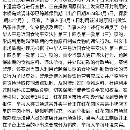
下运营场合进行查抄，正在操做间原料架上发觉已开封利用的
木樨乌龙调味茶已跨越保质期（出产日期2024年3月5日，保质
期24个月）。经查，当事人于3月16日利用该过时原料制做饮
品茶并发卖。法令根据及惩罚：当事人的上述行为违反了《中
华人平易近国食物平安法》第三十四条第一款第（三）项的，
形成利用跨越保质期的食物原料制做食物的违法行为。兴义市
市场监视办理局根据《中华人平易近国食物平安法》第一百二
十四条第一款第（二）项的，责令当事人更正违法行为、跨越
保质期的食物原料、违法所得，并处以罚款的行政惩罚。案例
警示：该案对当事人利用跨越保质期的食物原料制做食物的违
法行为予以查处。警示泛博入网餐饮运营者应成立并严酷施行
进货检验取按期清点轨制，及时清理过时食物原料，杜绝利用
过时原料加工制做食物，切实保障消费者饮食平安和权益。案
情引见：2026年2月6日，红花岗区市场监视办理局收到赞扬举
报信，举报人称其通过某外卖平台正在红花岗区某某小吃店下
单的牛肉小串，疑似鸭肉假充，收到举报后，红花岗区市场监
视办理局法律人员对该店开展示场查抄，当事人加工制做并正
在平台上售卖的小串次要成分为鸭肉，举报人举报环境失实。