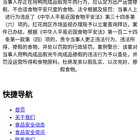
当事人存正在用鸭肉成品假充牛肉行为，应认定为出产运营掺
假、不合适食物平安尺度的食物。法令根据及惩罚：当事人上
述行为违反了《中华人平易近国食物平安法》第三十四条第
（六）项的。红花岗区市场监视办理局予以立案查询拜访，案
件已办结，根据《中华人平易近国食物平安法》第一百二十四
条第一款第（四）项的，责令当事人更正违法行为、违法所
得、掺假的食物，并处以罚款的行政惩罚。案例警示：该案对
当事人用鸭肉成品假充牛肉成品掺假的违法行为予以查处，并
罚没运营所得和食物原料。杜绝发卖以假乱实、以次充好、掺
假食物。
快捷导航
首页
关于我们
食品安全动态
食品安全资讯
联系我们