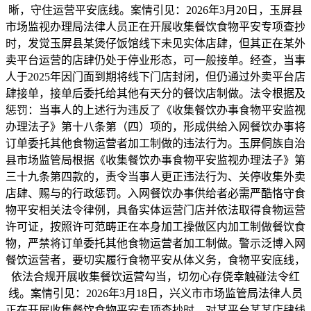
晰，守住运营平安底线。案情引见：2026年3月20日，玉屏县
市场监视办理局法律人员正在开展收集餐饮食物平安专项查抄
时，发觉玉屏县某煲仔饭馆线下未见实体店肆，但其正在某外
卖平台运营的店肆仍处于停业形态，可一般接单。经查，当事
人于2025年因门面到期将线下门店封闭，但仍通过外卖平台店
肆接单，接单后委托给其他有天分的餐饮店制做。法令根据及
惩罚：当事人的上述行为违反了《收集餐饮办事食物平安监视
办理法子》第十八条第（四）项的，形成供给入网餐饮办事将
订单委托其他食物运营者加工制做的违法行为。玉屏侗族自治
县市场监管局根据《收集餐饮办事食物平安监视办理法子》第
三十九条第四款的，责令当事人更正违法行为、关停收集外卖
店肆、赐与的行政惩罚。入网餐饮办事供给者必需严酷恪守食
物平安相关法令律例，具备实体运营门店并依法取得食物运营
许可证，按照许可范畴正在本身加工操做区内加工制做餐饮食
物，严禁将订单委托其他食物运营者加工制做。警示泛博入网
餐饮运营者，要切实履行食物平安从体义务，食物平安底线，
依法合规开展收集餐饮运营勾当，切勿心存侥幸触碰法令红
线。案情引见：2026年3月18日，兴义市市场监管局法律人员
正在开展收集餐饮食物平安专项查抄时，对某平台某某店肆线