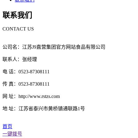
联系我们
CONTACT US
公司名：江苏J9直营集团官方网站食品有限公司
联系人：张经理
电 话：0523-87308111
传 真：0523-87308111
网 址：http://www.rstzs.com
地 址：江苏省泰兴市黄桥镇通联路1号
首页
一键拨号