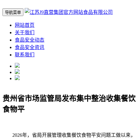
导航菜单
网站首页
关于我们
食品安全动态
食品安全资讯
联系我们
贵州省市场监管局发布集中整治收集餐饮
食物平
2026年，省局开展管理收集餐饮食物平安问题工做以来，