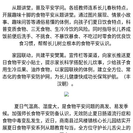
从题讲堂，普及平安学问。各班教师连系长儿春秋特点，
开展趣味十脚的食物平安从题讲堂。通过图片展现、情景小故
事、趣味问答等通俗易懂的体例，向孩子们夏日饮食特点，科
普变质食物、三无食物、生冷冷饮的风险。同时指导长儿养成
饭前便后洗手、不挑食、不暴饮暴食、不吃过时零食的优良饮
食习惯，帮帮长儿树立根本的食物平安认识。
家园联动，共建平安樊篱。宣传栏等渠道，向家长推送夏
日食物平安小贴士，提示家长科学搭配长儿炊事，少给孩子食
用生冷瓜果、油炸食物，以家园联袂的体例，建立全方位、常
态化的食物平安防护网，为长儿健康快成功长保驾护航。（丰
汉朝）。
夏日气温高、湿度大，是食物平安问题的高发、易发季
候。加强师长食物平安防备认识，无效防止夏日肠道流行症和
食物中毒变乱发生，近日，商南县过风楼镇核心长儿园结实开
展夏日食物平安系列从题教育勾当，全方位守护长儿舌尖上的