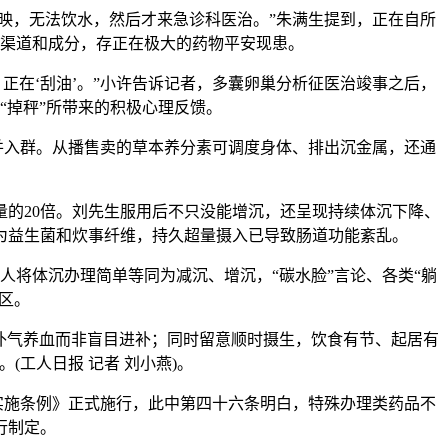
映，无法饮水，然后才来急诊科医治。”朱满生提到，正在自所
渠道和成分，存正在极大的药物平安现患。
在‘刮油’。”小许告诉记者，多囊卵巢分析征医治竣事之后，
“掉秤”所带来的积极心理反馈。
并入群。从播售卖的草本养分素可调度身体、排出沉金属，还通
的20倍。刘先生服用后不只没能增沉，还呈现持续体沉下降、
为益生菌和炊事纤维，持久超量摄入已导致肠道功能紊乱。
少人将体沉办理简单等同为减沉、增沉，“碳水脸”言论、各类“躺
区。
补气养血而非盲目进补；同时留意顺时摄生，饮食有节、起居有
工人日报 记者 刘小燕)。
实施条例》正式施行，此中第四十六条明白，特殊办理类药品不
行制定。