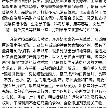
产成长推进条例》提出，激励扶植沉庆暖锅发源地、生态暖锅
集聚地等消费新场景，支撑举办暖锅美食节等勾当，培育沉庆
暖锅名店、品牌街区，打制多元化消费体验。《云南省怒江傈
僳族自治州草果财产成长条例》表现融合成长思，激励和支撑
拓展稼穑体验、生态参不雅、科考研学、康养客居、文创产
物、特色美食等旅逛业态，打制草果文化旅逛特色品牌。
麻辣鲜喷鼻的沉庆暖锅，淡淡奶喷鼻的丹东草莓，味道醇
厚的淮南牛肉汤……这些响当当的特色美食和农产物，都有了
量身定制的保障。本年以来，很多处所出台特地律例，推进处
所美食物牌和特产健康成长，以之力守护质量取口碑。这是处
所“小快灵”立法的新鲜样本，也是营制优良消费的必然之举。
务求正，最正在乎那一口熟悉的味道。所谓正，保守手艺从意
“跟着感受走”，凭仗经验走四方，易形成产物口胃差别、良莠
不齐，因小、散、乱而难成大财产。守护质量和口碑，需要
“按着尺度来”，聚焦财产痛点，全链条发力。出格是对于以次
充好、催熟染色等违法行为，要予以惩处，处所立法中已有不
少实践。例如，对于暖锅，明白暖锅财产运营者该当履行生态
权利，不得利用不合适尺度的食物、食物添加剂及相关产物，