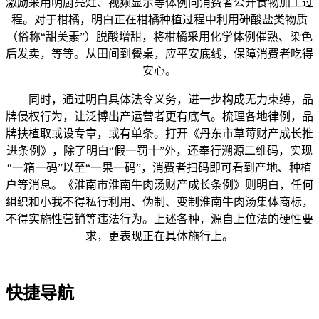
激励采用明厨亮灶、视频显示等体例向消费者公开食物加工过
程。对于柑橘，明白正在柑橘种植过程中利用砷酸盐类物质
（俗称“甜美素”）脱酸增甜，将柑橘采用化学体例催熟、染色
后发卖，等等。从田间到餐桌，应平安底线，保障消费者吃得
安心。
同时，通过明白具体法令义务，进一步构成无力束缚，品
牌侵权行为，让泛博出产运营者更有底气。梳理各地律例，品
牌扶植取或设专章，或有单条。打开《丹东市草莓财产成长推
进条例》，除了明白“假一罚十”外，还奉行溯源二维码，实现
“一箱一码”以至“一果一码”，消费者扫码即可看到产地、种植
户等消息。《淮南市淮南牛肉汤财产成长条例》则明白，任何
组织和小我不得私行利用、伪制、变制淮南牛肉汤集体商标，
不得实施性营销等违法行为。上述各种，源自上位法的硬性要
求，更表现正在具体施行上。
快捷导航