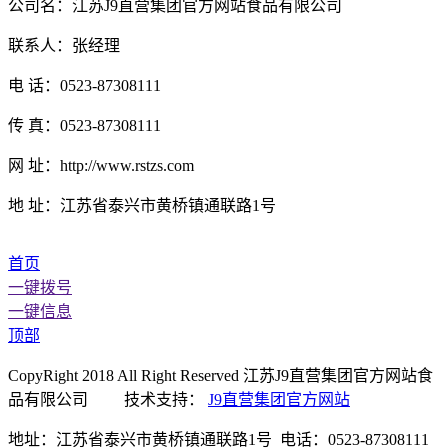
公司名：江苏J9直营集团官方网站食品有限公司
联系人：张经理
电 话：0523-87308111
传 真：0523-87308111
网 址：http://www.rstzs.com
地 址：江苏省泰兴市黄桥镇通联路1号
首页
一键拨号
一键信息
顶部
CopyRight 2018 All Right Reserved 江苏J9直营集团官方网站食
品有限公司 技术支持：
J9直营集团官方网站
地址：江苏省泰兴市黄桥镇通联路1号 电话：0523-87308111