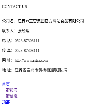
CONTACT US
公司名：江苏J9直营集团官方网站食品有限公司
联系人：张经理
电 话：0523-87308111
传 真：0523-87308111
网 址：http://www.rstzs.com
地 址：江苏省泰兴市黄桥镇通联路1号
首页
一键拨号
一键信息
顶部