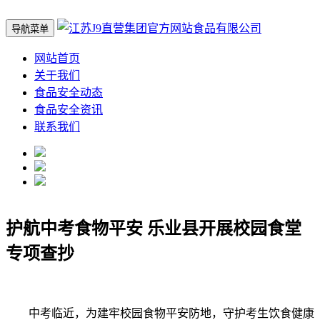
导航菜单
网站首页
关于我们
食品安全动态
食品安全资讯
联系我们
护航中考食物平安 乐业县开展校园食堂
专项查抄
中考临近，为建牢校园食物平安防地，守护考生饮食健康