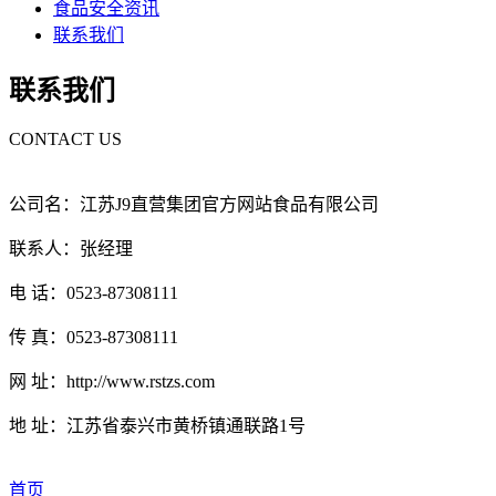
食品安全资讯
联系我们
联系我们
CONTACT US
公司名：江苏J9直营集团官方网站食品有限公司
联系人：张经理
电 话：0523-87308111
传 真：0523-87308111
网 址：http://www.rstzs.com
地 址：江苏省泰兴市黄桥镇通联路1号
首页