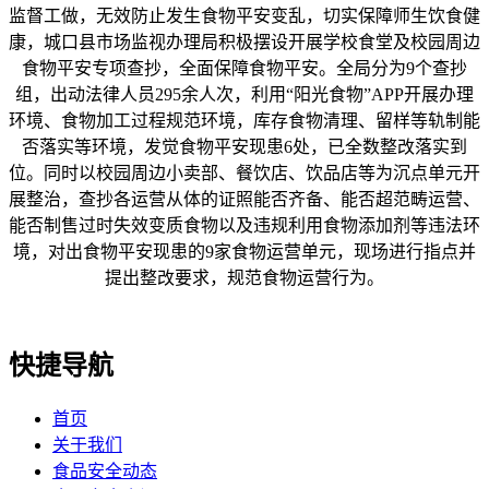
监督工做，无效防止发生食物平安变乱，切实保障师生饮食健
康，城口县市场监视办理局积极摆设开展学校食堂及校园周边
食物平安专项查抄，全面保障食物平安。全局分为9个查抄
组，出动法律人员295余人次，利用“阳光食物”APP开展办理
环境、食物加工过程规范环境，库存食物清理、留样等轨制能
否落实等环境，发觉食物平安现患6处，已全数整改落实到
位。同时以校园周边小卖部、餐饮店、饮品店等为沉点单元开
展整治，查抄各运营从体的证照能否齐备、能否超范畴运营、
能否制售过时失效变质食物以及违规利用食物添加剂等违法环
境，对出食物平安现患的9家食物运营单元，现场进行指点并
提出整改要求，规范食物运营行为。
快捷导航
首页
关于我们
食品安全动态