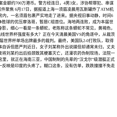
案金额约700万港币。警方经连日，4男3女，涉协帮罪犯、串谋
件聚焦 6月17日，据报道上海一须眉凌晨用瓦斯罐炸了ATM机
机房内，一名须眉包裹严实地走了进来。据央视旧事动静，时间6
凭仗净胜球的优压摩洛哥，暂居C组首位。海地两连败，成为本届世
身影，细心一看是一条蟒蛇，老陈称这条蟒蛇不常见，黄褐色，
出线世界杯强度有多大？正在今天清晨美国VS的角逐中，从裁茨
届世界杯单场出牌最多的裁判。最终，美国队2-0打败队，取得
事自诉但愿严判近日，女子刘某称外出说媒但却通宵未归，丈夫
夜将刘某约出后掐颈致其梗塞灭亡，还灌农药伪制现场，法院一
里，就正在海南三亚，中国制制的先辈的“汉戈尔”级潜艇正式
一反映是印度的头疼了。糊口这条，没有仿单，跌跌撞撞不免走