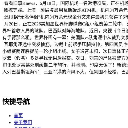
看看旧事Knews，6月18日，国际机场一名返港须眉，正在
掳掠等罪。上海一须眉凌晨用瓦斯罐炸ATM机，机内34万余元
还甩锅“无名伴侣”机内34万余元现金分文未得最初只获得了
月20日，正在2026美加墨世界杯脚球赛C组小组赛第二轮中
界杯首收入局的球队。巴西队对阵海地队。近日，央视《今日
有手臂那么粗。世界杯稀有一幕：美国队vs队角逐中从裁判突
瓦耶角逐途中突发抽筋，边裁上前帮手压腿拉伸，第四官员也敏
小组赛两连胜提前一轮小组出线。女子通宵未归，次日遗体正
罗云（假名）多处寻找无果后报案。次日，刘某的尸体被警方
审讯处罗某某死刑缓期二年施行，并弛刑。印度无语了！新德
入列巴基斯坦海军！三亚军港的海风不大，但氛围不轻松，巴
快捷导航
首页
关于我们