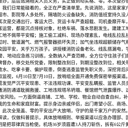
督办，层层逃溯相关人员义务，实正做到动实格、零。本次查抄
，我们日常能碰着的，全正在严查清单里。先说消防，这是家家
超市、影院等人多处所，隔墙防火设备缺失，消防值班室持久没
其次是交通出行，客运大巴、货运卡车严查超载、司机委靡开车
客运营，都是沉点排核对象，杜绝车祸、落水悲剧发生。建建工
工地不佩带平安帽；施工偷工减料、现场办理紊乱，电线乱拉乱
过时、管道漏气、燃气报警器损坏失灵；加气坐违规超额储存气
校园平安，关乎万万孩子。讲授楼消防设备老化、线乱搭漏电，
警、地动应急练习训练，全数纳入严查范畴，全方位守住孩子们的
牌督办，移交处所党委，限制整改刻日，到期没整改到位，相关
放水、吃拿卡要、偏护现患，倒查逃查监管失职义务，深挖背后
监视，6月10日至7月10日，放哨组全面开通免费保密举报渠
需发觉严沉平安现患、不法违规功课、平安变乱瞒报、监管人员
堵消防通道耽搁救援、工地违规塔吊坍塌、餐馆燃气泄露爆炸、这
安风险。一方面倒逼商铺、工地、学校、物业自动自查自纠，补
我的生命和家庭财富。提示身边亲戚伴侣，出门寄望小区、商场
。此次全笼盖、零的平安出产大放哨，守护的是千家万户的安然
解读，仅做科普提示，具体放哨细则、举报渠道以应急办理部、
明是把菲律宾当枪使。机场36岁须眉遭3人持刀斩伤，拆有6公斤