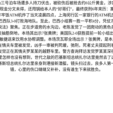
机场三号泊车场遭多人持刀伏击，被砍伤后被抢去约6公斤黄金，涉
现金分文未得，还甩锅给本人的“好哥们”，最终获刑6年来历：案
6年牢饭ATM机炸了当天凌晨四点，上海闵行区一家银行的ATM
，巴西队3-0打败海地队。至此，巴西小组赛一胜一平积4分，
说法》聚焦。正在步道旁的水沟边，老陈发觉了一团爬动的黑色
发抽筋倒地，本场其出示7张黄牌；美国队2-0获胜提前一轮小组
捷送来饮用水协帮调整。本场茨瓦耶全场出示 7 张黄牌，是本
在情夫车里被发觉，凶手一审被判死缓，弛刑，死者丈夫提起刑
发觉正在其情夫罗某某的越野车里。警方查询拜访发觉罗某某深
里怎样也没有想到，世代之敌的巴基斯坦总统扎尔达里竟然去了这
基斯坦总统扎尔达里亲身到港接新潜艇，镜头扫过去，良多人第
错，心里的伤口缝缝又补补，没有谁生下来就胜负。