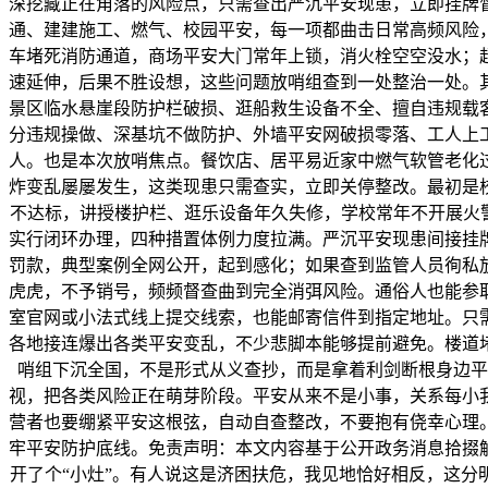
深挖藏正在角落的风险点，只需查出严沉平安现患，立即挂牌
通、建建施工、燃气、校园平安，每一项都曲击日常高频风险
车堵死消防通道，商场平安大门常年上锁，消火栓空空没水；
速延伸，后果不胜设想，这些问题放哨组查到一处整治一处。
景区临水悬崖段防护栏破损、逛船救生设备不全、擅自违规载
分违规操做、深基坑不做防护、外墙平安网破损零落、工人上
人。也是本次放哨焦点。餐饮店、居平易近家中燃气软管老化
炸变乱屡屡发生，这类现患只需查实，立即关停整改。最初是
不达标，讲授楼护栏、逛乐设备年久失修，学校常年不开展火
实行闭环办理，四种措置体例力度拉满。严沉平安现患间接挂
罚款，典型案例全网公开，起到感化；如果查到监管人员徇私
虎虎，不予销号，频频督查曲到完全消弭风险。通俗人也能参取
室官网或小法式线上提交线索，也能邮寄信件到指定地址。只
各地接连爆出各类平安变乱，不少悲脚本能够提前避免。楼道
哨组下沉全国，不是形式从义查抄，而是拿着利剑断根身边平
视，把各类风险正在萌芽阶段。平安从来不是小事，关系每小
营者也要绷紧平安这根弦，自动自查整改，不要抱有侥幸心理
牢平安防护底线。免责声明：本文内容基于公开政务消息拾掇
开了个“小灶”。有人说这是济困扶危，我见地恰好相反，这分