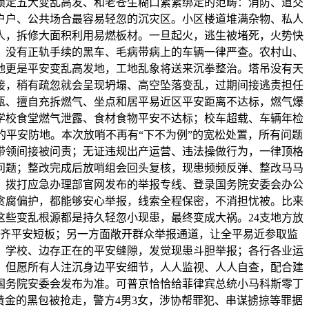
锁定五大变乱高发、和老苍生糊口紧紧绑定的范畴：消防、道交
户户、公共场合最容易轻忽的沉灾区。小区楼道堆满杂物、私人
人，拆修大面积利用易燃板材。一旦起火，逃生被堵死，火势快
，没有正轨手续的黑车、毛病带病上的车辆一律严查。农村山、
地更是平安变乱高发地，工地乱象将送来沉拳整治。塔吊没有天
接，稍有疏忽就会呈现坍塌、高空坠落变乱，过期间接逃责担任
瓶、擅自充拆燃气、坐点和居平易近区平安距离不达标，燃气爆
学校食堂燃气泄露、食材食物平安不达标；校车超载、车辆年检
平安防地。本次放哨不再有“下不为例”的宽松处置，所有问题
带领间接被问责；无证违规出产运营、违法操做行为，一律顶格
问题；整改完成后放哨组会回头复核，现患频频反弹、整改马马
道。拨打应急办理部官网发布的举报专线、登录国务院安委会办公
贪腐偏护，都能够安心举报，线索全程保密，不消担忧被。比来
些变乱根源都是持久轻忽小现患，最终变成大祸。24支地方放
齐平安短板；另一方面敞开群众举报通道，让全平易近参取监
、学校、边存正在的平安缝隙，发觉现患斗胆举报；各行各业运
。但愿所有人注沉身边平安细节，人人监视、人人自查，配合建
国务院安委会发布为准。可普京恰恰给菲律宾总统小马科斯零丁
黄金的黑包被抢走，警方4男3女，涉协帮罪犯、串谋掳掠等罪据