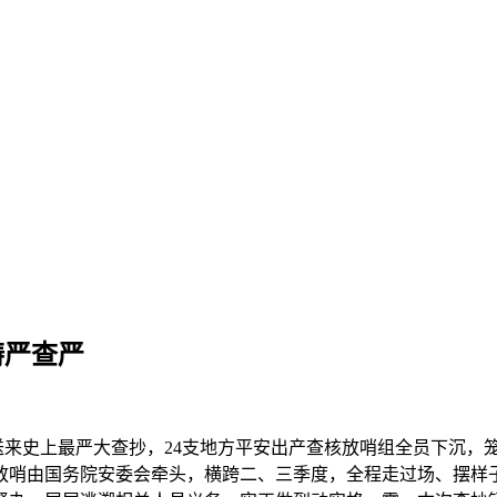
畴严查严
史上最严大查抄，24支地方平安出产查核放哨组全员下沉，笼
放哨由国务院安委会牵头，横跨二、三季度，全程走过场、摆样